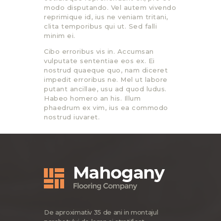
modo disputando. Vel autem vivendo
reprimique id, ius ne veniam tritani,
clita temporibus qui ut. Sed falli
minim ei.
Cibo erroribus vis in. Accumsan
vulputate sententiae eos ex. Ei
nostrud quaeque quo, nam diceret
impedit erroribus ne. Mel ut labore
putant ancillae, usu ad quod ludus.
Habeo homero an his. Illum
phaedrum ex vim, ius ea commodo
nostrud iuvaret.
De aproximativ 35 de ani in montajul