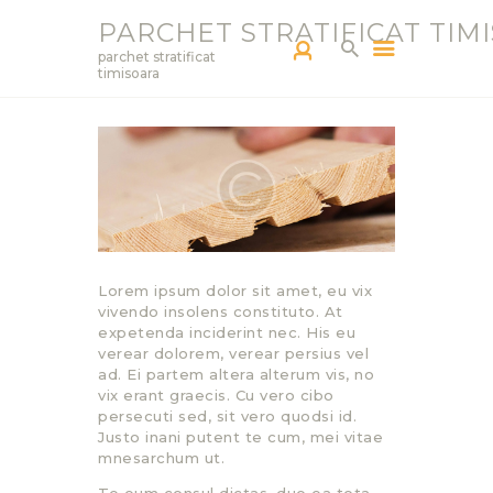
PARCHET STRATIFICAT TIM
parchet stratificat
timisoara
PARCHETAR TM
SERVICII
PRODUCTS
BLOG
PORTOFOLIU
Lorem ipsum dolor sit amet, eu vix
CONTACT
vivendo insolens constituto. At
expetenda inciderint nec. His eu
verear dolorem, verear persius vel
ad. Ei partem altera alterum vis, no
vix erant graecis. Cu vero cibo
persecuti sed, sit vero quodsi id.
Justo inani putent te cum, mei vitae
mnesarchum ut.