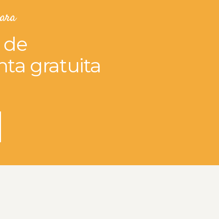
oara
 de
nta gratuita
n