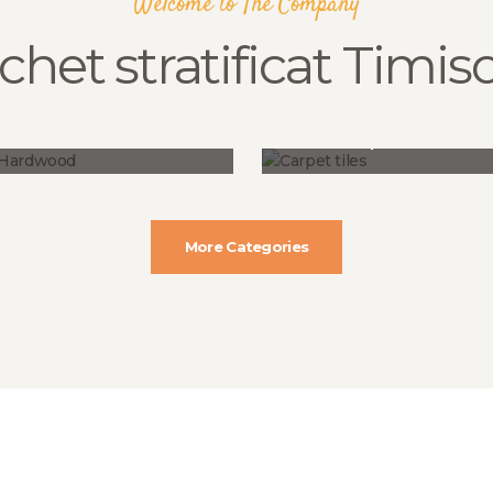
Welcome to The Company
chet stratificat Timis
Hardwood
Carpet tiles
More Categories