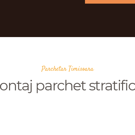
Parchetar Timisoara
ntaj parchet stratifi