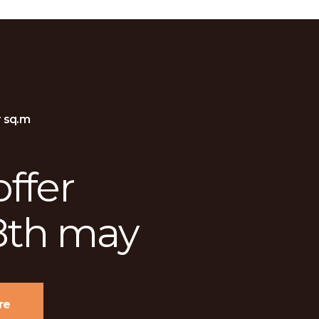
 sq.m
ffer
8th may
re