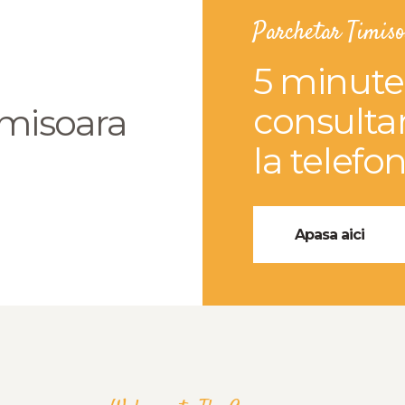
Parchetar Timis
5 minute
consulta
imisoara
la telefo
Apasa aici