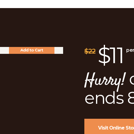
Waterproof
Laminate PVC
Flooring
$
19.99
$
17.00
$11
$22
per
Add to Cart
Sale!
o
Hurry!
ends 
Visit Online Sto